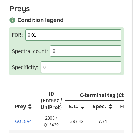
Preys
Condition legend
FDR:
Spectral count:
Specificity:
Co
ID
C-terminal tag (Ct)
(Entrez /
Prey
S.C.
Spec.
FDR
UniProt)
2803
/
GOLGA4
397.42
7.74
0
Q13439