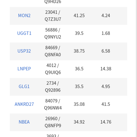
Q9HD26
23041
/
MON2
41.25
4.24
0
Q7Z3U7
56886
/
UGGT1
39.5
1.68
0
Q9NYU2
84669
/
USP32
38.75
6.58
0
Q8NFA0
4012
/
LNPEP
36.5
14.38
0
Q9UIQ6
2734
/
GLG1
35.5
4.95
0
Q92896
84079
/
ANKRD27
35.08
41.5
0
Q96NW4
26960
/
NBEA
34.92
14.76
0
Q8NFP9
3693
/