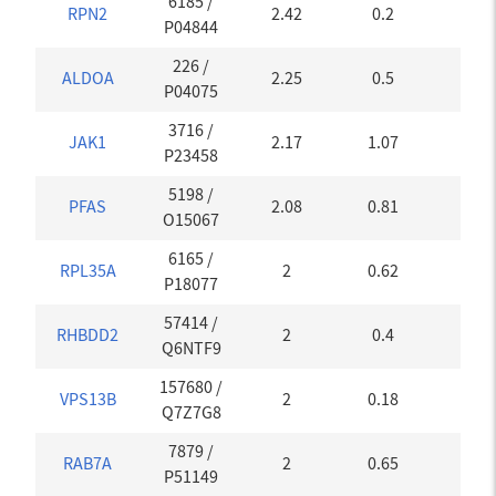
6185
/
RPN2
2.42
0.2
0.25
P04844
226
/
ALDOA
2.25
0.5
0.16
P04075
3716
/
JAK1
2.17
1.07
0.16
P23458
5198
/
PFAS
2.08
0.81
0.29
O15067
6165
/
RPL35A
2
0.62
0
P18077
57414
/
RHBDD2
2
0.4
0.05
Q6NTF9
157680
/
VPS13B
2
0.18
0.05
Q7Z7G8
7879
/
RAB7A
2
0.65
0.05
P51149