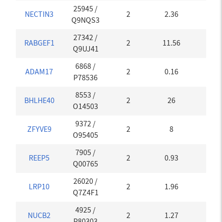
25945
/
NECTIN3
2
2.36
0.05
Q9NQS3
27342
/
RABGEF1
2
11.56
0.05
Q9UJ41
6868
/
ADAM17
2
0.16
0
P78536
8553
/
BHLHE40
2
26
0
O14503
9372
/
ZFYVE9
2
8
0
O95405
7905
/
REEP5
2
0.93
0
Q00765
26020
/
LRP10
2
1.96
0
Q7Z4F1
4925
/
NUCB2
2
1.27
0
P80303