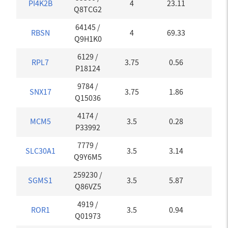
PI4K2B
4
23.11
0
Q8TCG2
64145
/
RBSN
4
69.33
0
Q9H1K0
6129
/
RPL7
3.75
0.56
0.02
P18124
9784
/
SNX17
3.75
1.86
0.02
Q15036
4174
/
MCM5
3.5
0.28
0
P33992
7779
/
SLC30A1
3.5
3.14
0
Q9Y6M5
259230
/
SGMS1
3.5
5.87
0
Q86VZ5
4919
/
ROR1
3.5
0.94
0
Q01973