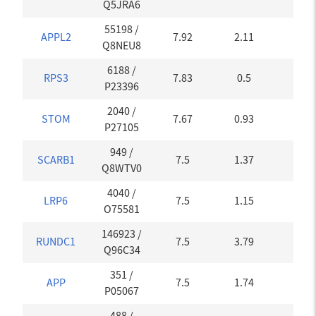
Q5JRA6
55198
/
APPL2
7.92
2.11
0.16
Q8NEU8
6188
/
RPS3
7.83
0.5
0.19
P23396
2040
/
STOM
7.67
0.93
0
P27105
949
/
SCARB1
7.5
1.37
0
Q8WTV0
4040
/
LRP6
7.5
1.15
0
O75581
146923
/
RUNDC1
7.5
3.79
0
Q96C34
351
/
APP
7.5
1.74
0
P05067
488
/