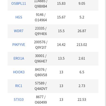
114885
/
OSBPL11
15.83
9.05
0
Q9BXB4
9146
/
HGS
15.67
5.2
0
O14964
23335
/
WDR7
15.5
26.87
0
Q9Y4E6
200576
/
PIKFYVE
14.42
213.02
0
Q9Y2I7
30001
/
ERO1A
13.5
2.61
0
Q96HE7
84376
/
HOOK3
13
6.5
0
Q86VS8
57589
/
RIC1
13
2.73
0
Q4ADV7
8677
/
STX10
13
22.53
0
O60499