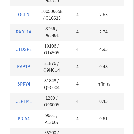
P04920
100506658
OCLN
4
2.63
0
/
Q16625
8766
/
RAB11A
4
2.74
0
P62491
10106
/
CTDSP2
4
4.95
0
O14595
81876
/
RAB1B
4
0.48
0.15
Q9H0U4
81848
/
SPRY4
4
Infinity
0
Q9C004
1209
/
CLPTM1
4
0.45
0
O96005
9601
/
PDIA4
4
0.61
0
P13667
55300
/