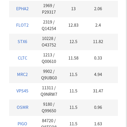
1969
/
EPHA2
13
2.06
0
P29317
2319
/
FLOT2
12.83
2.4
0.22
Q14254
10228
/
STX6
12.5
11.82
0
O43752
1213
/
CLTC
11.58
0.33
0.3
Q00610
9902
/
MRC2
11.5
4.94
0
Q9UBG0
11311
/
VPS45
11.5
31.47
0
Q9NRW7
9180
/
OSMR
11.5
0.96
0
Q99650
84720
/
PIGO
11.5
1.63
0