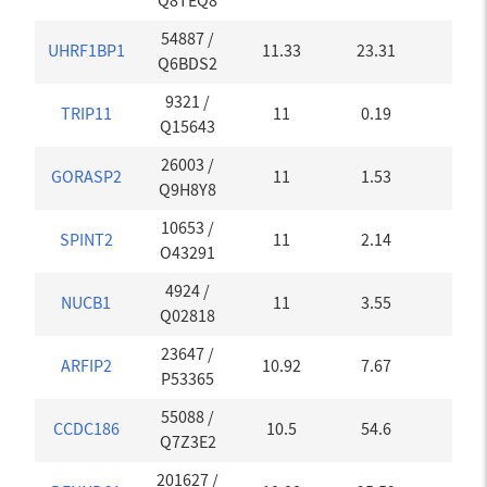
Q8TEQ8
54887
/
UHRF1BP1
11.33
23.31
0.01
Q6BDS2
9321
/
TRIP11
11
0.19
0.23
Q15643
26003
/
GORASP2
11
1.53
0
Q9H8Y8
10653
/
SPINT2
11
2.14
0
O43291
4924
/
NUCB1
11
3.55
0
Q02818
23647
/
ARFIP2
10.92
7.67
0.02
P53365
55088
/
CCDC186
10.5
54.6
0
Q7Z3E2
201627
/