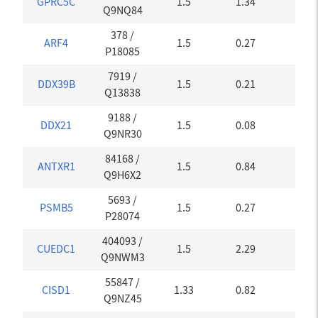
GPRC5C
1.5
1.34
0.07
Q9NQ84
378
/
ARF4
1.5
0.27
0.07
P18085
7919
/
DDX39B
1.5
0.21
0.07
Q13838
9188
/
DDX21
1.5
0.08
0.27
Q9NR30
84168
/
ANTXR1
1.5
0.84
0.07
Q9H6X2
5693
/
PSMB5
1.5
0.27
0.07
P28074
404093
/
CUEDC1
1.5
2.29
0.07
Q9NWM3
55847
/
CISD1
1.33
0.82
0.17
Q9NZ45