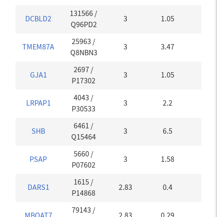
131566
/
DCBLD2
3
1.05
0
Q96PD2
25963
/
TMEM87A
3
3.47
0
Q8NBN3
2697
/
GJA1
3
1.05
0
P17302
4043
/
LRPAP1
3
2.2
0
P30533
6461
/
SHB
3
6.5
0
Q15464
5660
/
PSAP
3
1.58
0
P07602
1615
/
DARS1
2.83
0.4
0.02
P14868
79143
/
MBOAT7
2.83
0.29
0.02