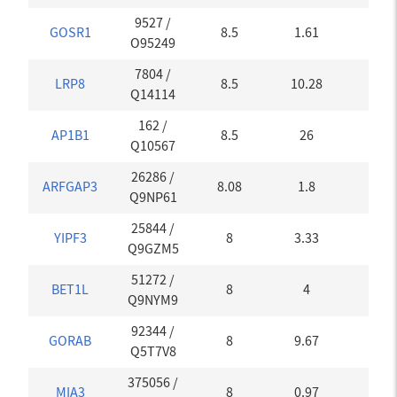
9527
/
GOSR1
8.5
1.61
0
O95249
7804
/
LRP8
8.5
10.28
0
Q14114
162
/
AP1B1
8.5
26
0
Q10567
26286
/
ARFGAP3
8.08
1.8
0.16
Q9NP61
25844
/
YIPF3
8
3.33
0
Q9GZM5
51272
/
BET1L
8
4
0
Q9NYM9
92344
/
GORAB
8
9.67
0
Q5T7V8
375056
/
MIA3
8
0.97
0