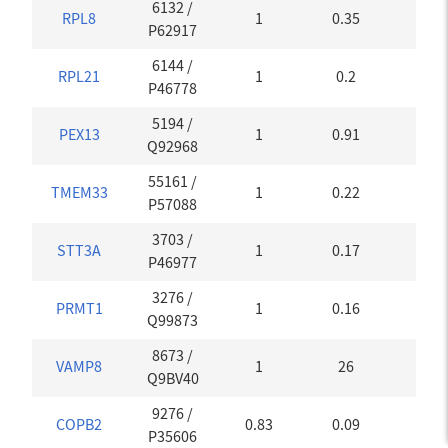
6132
/
RPL8
1
0.35
0.1
P62917
6144
/
RPL21
1
0.2
0.1
P46778
5194
/
PEX13
1
0.91
0.1
Q92968
55161
/
TMEM33
1
0.22
0.1
P57088
3703
/
STT3A
1
0.17
0.1
P46977
3276
/
PRMT1
1
0.16
0.1
Q99873
8673
/
VAMP8
1
26
0.1
Q9BV40
9276
/
COPB2
0.83
0.09
0.18
P35606