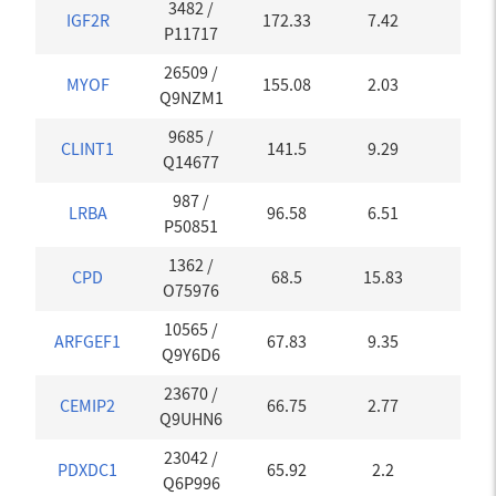
3482
/
IGF2R
172.33
7.42
0
P11717
26509
/
MYOF
155.08
2.03
0.03
Q9NZM1
9685
/
CLINT1
141.5
9.29
0
Q14677
987
/
LRBA
96.58
6.51
0
P50851
1362
/
CPD
68.5
15.83
0
O75976
10565
/
ARFGEF1
67.83
9.35
0
Q9Y6D6
23670
/
CEMIP2
66.75
2.77
0
Q9UHN6
23042
/
PDXDC1
65.92
2.2
0
Q6P996