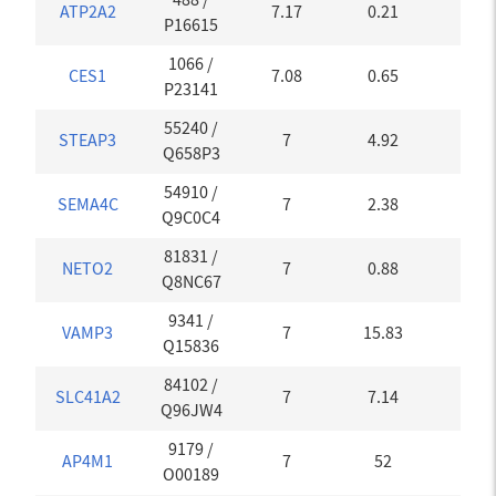
ATP2A2
7.17
0.21
0.01
P16615
1066
/
CES1
7.08
0.65
0.01
P23141
55240
/
STEAP3
7
4.92
0
Q658P3
54910
/
SEMA4C
7
2.38
0
Q9C0C4
81831
/
NETO2
7
0.88
0
Q8NC67
9341
/
VAMP3
7
15.83
0
Q15836
84102
/
SLC41A2
7
7.14
0
Q96JW4
9179
/
AP4M1
7
52
0
O00189