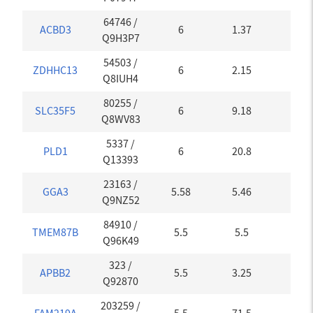
64746
/
ACBD3
6
1.37
0
Q9H3P7
54503
/
ZDHHC13
6
2.15
0
Q8IUH4
80255
/
SLC35F5
6
9.18
0
Q8WV83
5337
/
PLD1
6
20.8
0
Q13393
23163
/
GGA3
5.58
5.46
0.01
Q9NZ52
84910
/
TMEM87B
5.5
5.5
0
Q96K49
323
/
APBB2
5.5
3.25
0
Q92870
203259
/