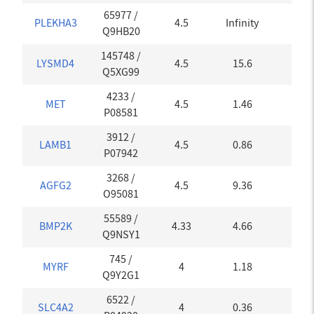
65977
/
PLEKHA3
4.5
Infinity
0
Q9HB20
145748
/
LYSMD4
4.5
15.6
0
Q5XG99
4233
/
MET
4.5
1.46
0
P08581
3912
/
LAMB1
4.5
0.86
0
P07942
3268
/
AGFG2
4.5
9.36
0
O95081
55589
/
BMP2K
4.33
4.66
0.01
Q9NSY1
745
/
MYRF
4
1.18
0
Q9Y2G1
6522
/
SLC4A2
4
0.36
0