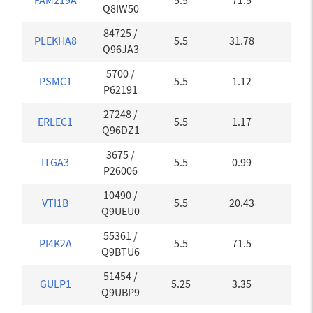
FAM219A
5.5
71.5
0
Q8IW50
84725
/
PLEKHA8
5.5
31.78
0
Q96JA3
5700
/
PSMC1
5.5
1.12
0
P62191
27248
/
ERLEC1
5.5
1.17
0
Q96DZ1
3675
/
ITGA3
5.5
0.99
0
P26006
10490
/
VTI1B
5.5
20.43
0
Q9UEU0
55361
/
PI4K2A
5.5
71.5
0
Q9BTU6
51454
/
GULP1
5.25
3.35
0.01
Q9UBP9