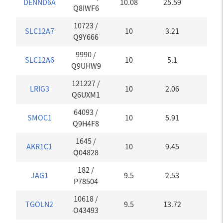
DENND6A
10.08
25.59
0
Q8IWF6
10723
/
SLC12A7
10
3.21
0
Q9Y666
9990
/
SLC12A6
10
5.1
0
Q9UHW9
121227
/
LRIG3
10
2.06
0
Q6UXM1
64093
/
SMOC1
10
5.91
0
Q9H4F8
1645
/
AKR1C1
10
9.45
0
Q04828
182
/
JAG1
9.5
2.53
0
P78504
10618
/
TGOLN2
9.5
13.72
0
O43493