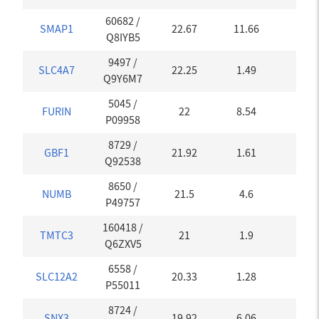
60682
/
SMAP1
22.67
11.66
0
Q8IYB5
9497
/
SLC4A7
22.25
1.49
0.03
Q9Y6M7
5045
/
FURIN
22
8.54
0
P09958
8729
/
GBF1
21.92
1.61
0
Q92538
8650
/
NUMB
21.5
4.6
0
P49757
160418
/
TMTC3
21
1.9
0
Q6ZXV5
6558
/
SLC12A2
20.33
1.28
0
P55011
8724
/
SNX3
19.92
6.06
0