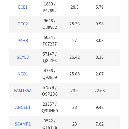
1889
/
ECE1
28.5
5.79
0
P42892
9648
/
GCC2
28.33
9.98
0
Q8IWJ2
5034
/
P4HB
27
3.08
0
P07237
57147
/
SCYL3
26.42
8.36
0
Q8IZE3
4756
/
NEO1
25.08
2.07
0.04
Q92859
57579
/
FAM135A
23.5
22.63
0
Q9P2D6
23357
/
ANGEL1
23
9.42
0
Q9UNK9
9522
/
SCAMP1
23
7.82
0
O15126