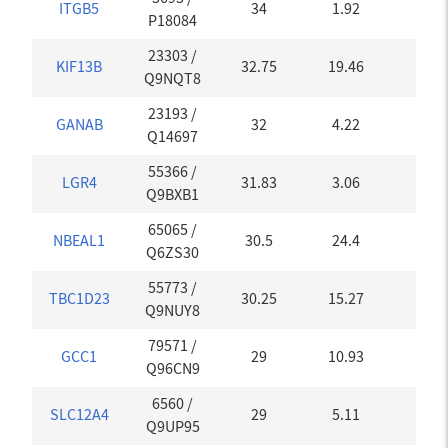
ITGB5
34
1.92
0
P18084
23303
/
KIF13B
32.75
19.46
0.01
Q9NQT8
23193
/
GANAB
32
4.22
0
Q14697
55366
/
LGR4
31.83
3.06
0
Q9BXB1
65065
/
NBEAL1
30.5
24.4
0
Q6ZS30
55773
/
TBC1D23
30.25
15.27
0
Q9NUY8
79571
/
GCC1
29
10.93
0
Q96CN9
6560
/
SLC12A4
29
5.11
0
Q9UP95