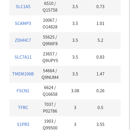
6510
/
SLC1A5
3.5
0.73
0
Q15758
10067
/
SCAMP3
3.5
1.01
0.04
O14828
55625
/
ZDHHC7
3.5
5.2
0
Q9NXF8
23657
/
SLC7A11
3.5
0.83
0
Q9UPY5
54664
/
TMEM106B
3.5
1.47
0
Q9NUM4
6624
/
FSCN1
3.08
0.26
0.16
Q16658
7037
/
TFRC
3
0.5
0
P02786
1903
/
S1PR3
3
3.55
0
Q99500