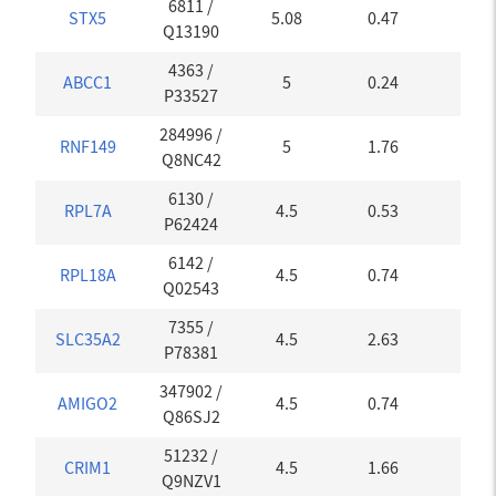
6811
/
STX5
5.08
0.47
0.26
Q13190
4363
/
ABCC1
5
0.24
0
P33527
284996
/
RNF149
5
1.76
0
Q8NC42
6130
/
RPL7A
4.5
0.53
0.17
P62424
6142
/
RPL18A
4.5
0.74
0
Q02543
7355
/
SLC35A2
4.5
2.63
0
P78381
347902
/
AMIGO2
4.5
0.74
0
Q86SJ2
51232
/
CRIM1
4.5
1.66
0
Q9NZV1