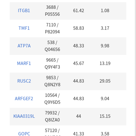
3688
/
ITGB1
61.42
1.08
0
P05556
7110
/
TMF1
58.83
3.17
0.07
P82094
538
/
ATP7A
48.33
9.98
0
Q04656
9665
/
MARF1
45.67
13.19
0
Q9Y4F3
9853
/
RUSC2
44.83
29.05
0
Q8N2Y8
10564
/
ARFGEF2
44.83
9.04
0
Q9Y6D5
79932
/
KIAA0319L
44
15.15
0
Q8IZA0
57120
/
GOPC
41.33
3.58
0