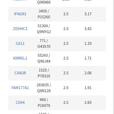
Q96N66
3459
/
IFNGR1
2.5
3.17
0
P15260
51304
/
ZDHHC3
2.5
3.42
0
Q9NYG2
771
/
CA12
2.5
1.33
0.05
O43570
55243
/
KIRREL1
2.5
1.71
0
Q96J84
1525
/
CXADR
2.5
2.06
0.05
P78310
283635
/
FAM177A1
2.5
1.91
0
Q8N128
960
/
CD44
2.5
2.65
0
P16070